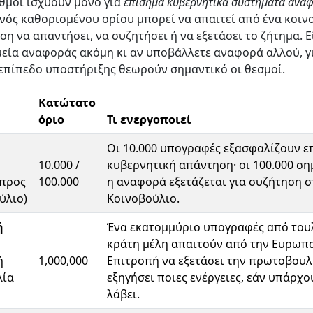
ιθμοί ισχύουν μόνο για
επίσημα κυβερνητικά συστήματα ανα
ενός καθορισμένου ορίου μπορεί να απαιτεί από ένα κοιν
ση να απαντήσει, να συζητήσει ή να εξετάσει το ζήτημα. Ε
εία αναφοράς ακόμη κι αν υποβάλλετε αναφορά αλλού, γ
 επίπεδο υποστήριξης θεωρούν σημαντικό οι θεσμοί.
Κατώτατο
όριο
Τι ενεργοποιεί
Οι 10.000 υπογραφές εξασφαλίζουν ε
10.000 /
κυβερνητική απάντηση· οι 100.000 ση
 προς
100.000
η αναφορά εξετάζεται για συζήτηση σ
ύλιο)
Κοινοβούλιο.
ή
Ένα εκατομμύριο υπογραφές από του
κράτη μέλη απαιτούν από την Ευρωπ
ή
1,000,000
Επιτροπή να εξετάσει την πρωτοβουλί
λία
εξηγήσει ποιες ενέργειες, εάν υπάρχο
λάβει.