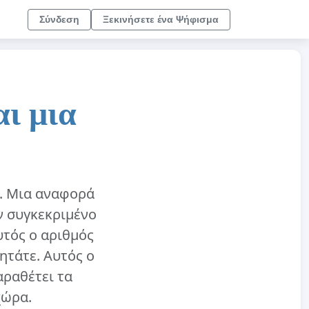
Σύνδεση
Ξεκινήσετε ένα Ψήφισμα
ι μια
ς. Μια αναφορά
ν συγκεκριμένο
υτός ο αριθμός
ητάτε. Αυτός ο
αραθέτει τα
χώρα.