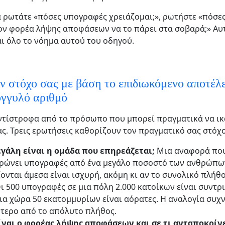
να ρωτάτε «πόσες υπογραφές χρειάζομαι;», ρωτήστε «πόσ
ον φορέα λήψης αποφάσεων να το πάρει στα σοβαρά;» Αυ
αι όλο το νόημα αυτού του οδηγού.
ν στόχο σας με βάση το επιδιωκόμενο αποτέλε
ογγυλό αριθμό
ντίστροφα από το πρόσωπο που μπορεί πραγματικά να ι
ας. Τρεις ερωτήσεις καθορίζουν τον πραγματικό σας στόχο
γάλη είναι η ομάδα που επηρεάζεται;
Μια αναφορά πο
ρώνει υπογραφές από ένα μεγάλο ποσοστό των ανθρώπω
ονται άμεσα είναι ισχυρή, ακόμη κι αν το συνολικό πλήθο
Οι 500 υπογραφές σε μια πόλη 2.000 κατοίκων είναι συντρι
μια χώρα 50 εκατομμυρίων είναι αόρατες. Η αναλογία συχ
τερο από το απόλυτο πλήθος.
ίναι ο φορέας λήψης αποφάσεων και σε τι ανταποκρίνε