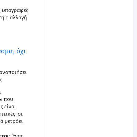
ες υπογραφές
τή η αλλαγή
σμα, όχι
κανοποιήσει
:
υ
ν που
ς είναι
πτικές· οι
νά μετράει
ται;
Ένας