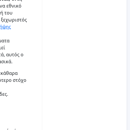
ένα εθνικό
γή του
ι ξεχωριστός
λήψης
ματα
ιεί
ά, αυτός ο
ασικά.
ξεκάθαρα
ότερο στόχο
δες.