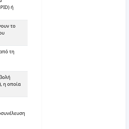
ω
PID) ή
νουν το
ου
από τη
οβολή
, η οποία
οσυνέλευση