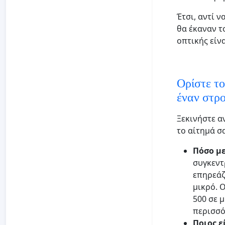
Έτσι, αντί 
θα έκαναν τ
οπτικής είν
Ορίστε το
έναν στρ
Ξεκινήστε α
το αίτημά σ
Πόσο με
συγκεντ
επηρεάζ
μικρό. 
500 σε 
περισσό
Ποιος ε