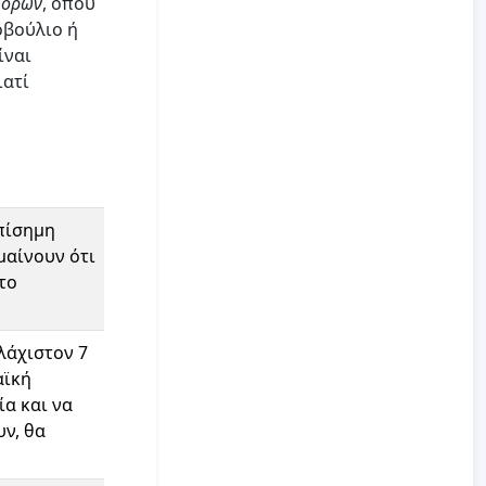
φορών
, όπου
οβούλιο ή
ίναι
ιατί
πίσημη
μαίνουν ότι
το
λάχιστον 7
αϊκή
α και να
υν, θα