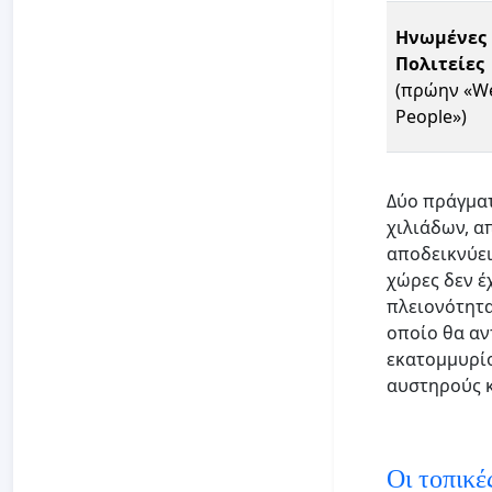
Ηνωμένες
Πολιτείες
(πρώην «We
People»)
Δύο πράγματ
χιλιάδων, α
αποδεικνύει
χώρες δεν έ
πλειονότητα
οποίο θα αν
εκατομμυρίο
αυστηρούς κ
Οι τοπικέ