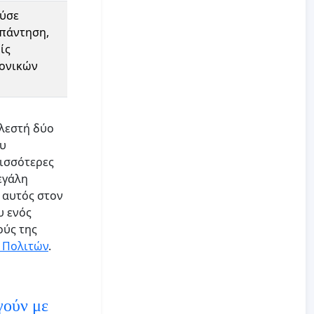
ούσε
απάντηση,
ίς
ρονικών
ελεστή δύο
ου
ρισσότερες
εγάλη
 αυτός στον
υ ενός
ούς της
 Πολιτών
.
γούν με