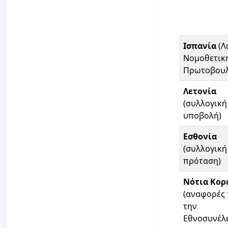
Ισπανία
(Λ
Νομοθετικ
Πρωτοβουλ
Λετονία
(συλλογική
υποβολή)
Εσθονία
(συλλογική
πρόταση)
Νότια Κορ
(αναφορές
την
Εθνοσυνέλ