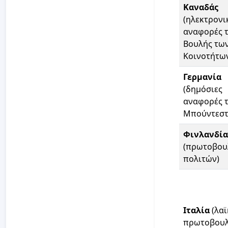
Καναδάς
(ηλεκτρονι
αναφορές 
Βουλής τω
Κοινοτήτω
Γερμανία
(δημόσιες
αναφορές 
Μπούντεστ
Φινλανδία
(πρωτοβου
πολιτών)
Ιταλία
(λαϊ
πρωτοβουλ