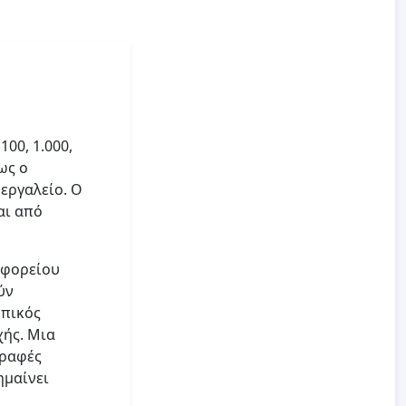
00, 1.000,
ως ο
 εργαλείο. Ο
αι από
ωφορείου
ύν
οπικός
χής. Μια
γραφές
ημαίνει