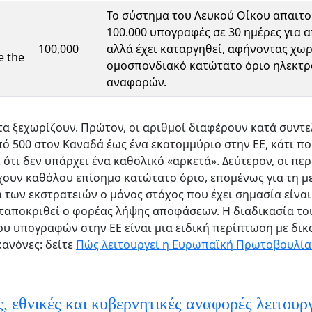
Το σύστημα του Λευκού Οίκου απαιτ
100.000 υπογραφές σε 30 ημέρες για 
100,000
αλλά έχει καταργηθεί, αφήνοντας χωρ
 the
ομοσπονδιακό κατώτατο όριο ηλεκτ
αναφορών.
α ξεχωρίζουν. Πρώτον, οι αριθμοί διαφέρουν κατά συντ
πό 500 στον Καναδά έως ένα εκατομμύριο στην ΕΕ, κάτι π
 ότι δεν υπάρχει ένα καθολικό «αρκετά». Δεύτερον, οι πε
χουν καθόλου επίσημο κατώτατο όριο, επομένως για τη μ
 των εκστρατειών ο μόνος στόχος που έχει σημασία είναι
ταποκριθεί ο φορέας λήψης αποφάσεων. Η διαδικασία το
υ υπογραφών στην ΕΕ είναι μια ειδική περίπτωση με δικ
ανόνες: δείτε
Πώς λειτουργεί η Ευρωπαϊκή Πρωτοβουλία
ς, εθνικές και κυβερνητικές αναφορές λειτουρ