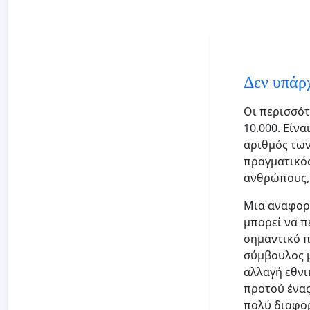
Δεν υπάρχ
Οι περισσότ
10.000. Είν
αριθμός των
πραγματικός
ανθρώπους, 
Μια αναφορά
μπορεί να π
σημαντικό π
σύμβουλος μ
αλλαγή εθνι
προτού ένας
πολύ διαφορ