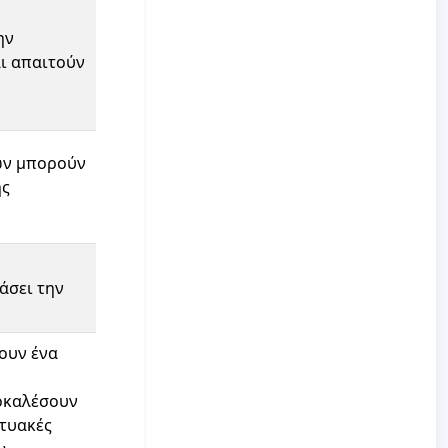
ην
ι απαιτούν
ων μπορούν
ης
άσει την
ουν ένα
οκαλέσουν
τυακές