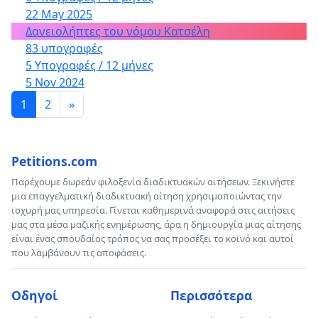
άποψή μου, οδυνηρές αναπτυξιακές και
22 May 2025
περιβαλλοντικές επιπτώσεις για την ευρύτερη
Δανειολήπτες του νόμου Κατσέλη
περιοχή, μη αναστρέψιμες.
83 υπογραφές
5 Υπογραφές / 12 μήνες
Νέα Σμύρνη
5 Nov 2024
1
2
»
6-5-2022
σπύρος πετρολεκας
Petitions.com
Παρέχουμε δωρεάν φιλοξενία διαδικτυακών αιτήσεων. Ξεκινήστε
μια επαγγελματική διαδικτυακή αίτηση χρησιμοποιώντας την
ισχυρή μας υπηρεσία. Γίνεται καθημερινά αναφορά στις αιτήσεις
μας στα μέσα μαζικής ενημέρωσης, άρα η δημιουργία μιας αίτησης
είναι ένας σπουδαίος τρόπος να σας προσέξει το κοινό και αυτοί
που λαμβάνουν τις αποφάσεις.
Οδηγοί
Περισσότερα