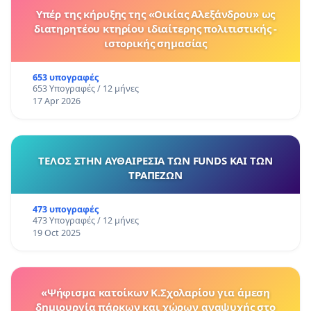
Υπέρ της κήρυξης της «Οικίας Αλεξάνδρου» ως
διατηρητέου κτηρίου ιδιαίτερης πολιτιστικής -
ιστορικής σημασίας
653 υπογραφές
653 Υπογραφές / 12 μήνες
17 Apr 2026
ΤΕΛΟΣ ΣΤΗΝ ΑΥΘΑΙΡΕΣΙΑ ΤΩΝ FUNDS ΚΑΙ ΤΩΝ
ΤΡΑΠΕΖΩΝ
473 υπογραφές
473 Υπογραφές / 12 μήνες
19 Oct 2025
«Ψήφισμα κατοίκων Κ.Σχολαρίου για άμεση
δημιουργία πάρκων και χώρων αναψυχής στο