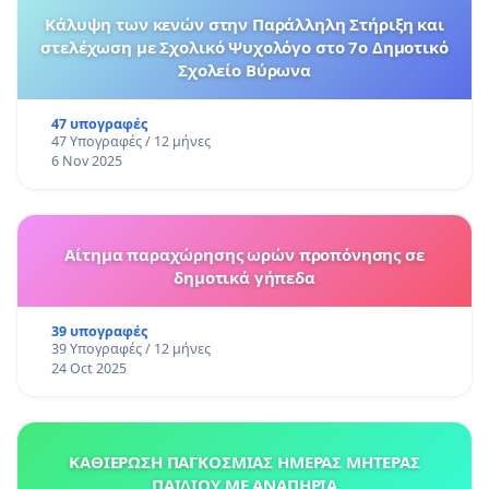
Κάλυψη των κενών στην Παράλληλη Στήριξη και
στελέχωση με Σχολικό Ψυχολόγο στο 7ο Δημοτικό
Σχολείο Βύρωνα
47 υπογραφές
47 Υπογραφές / 12 μήνες
6 Nov 2025
Αίτημα παραχώρησης ωρών προπόνησης σε
δημοτικά γήπεδα
39 υπογραφές
39 Υπογραφές / 12 μήνες
24 Oct 2025
ΚΑΘΙΕΡΩΣΗ ΠΑΓΚΟΣΜΙΑΣ ΗΜΕΡΑΣ ΜΗΤΕΡΑΣ
ΠΑΙΔΙΟΥ ΜΕ ΑΝΑΠΗΡΙΑ