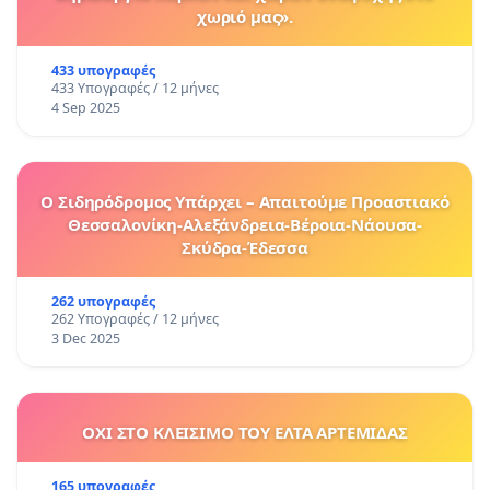
χωριό μας».
433 υπογραφές
433 Υπογραφές / 12 μήνες
4 Sep 2025
Ο Σιδηρόδρομος Υπάρχει – Απαιτούμε Προαστιακό
Θεσσαλονίκη-Αλεξάνδρεια-Βέροια-Νάουσα-
Σκύδρα-Έδεσσα
262 υπογραφές
262 Υπογραφές / 12 μήνες
3 Dec 2025
ΟΧΙ ΣΤΟ ΚΛΕΙΣΙΜΟ ΤΟΥ ΕΛΤΑ ΑΡΤΕΜΙΔΑΣ
165 υπογραφές