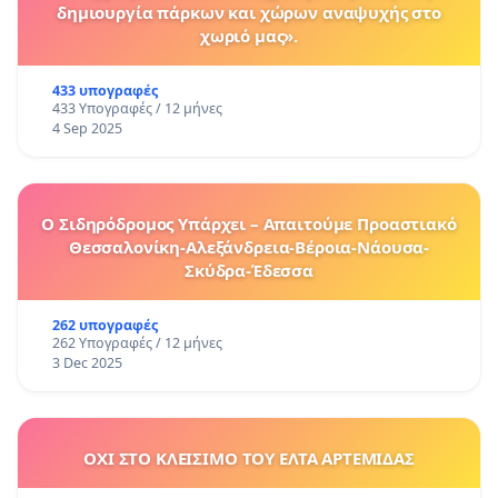
δημιουργία πάρκων και χώρων αναψυχής στο
χωριό μας».
433 υπογραφές
433 Υπογραφές / 12 μήνες
4 Sep 2025
Ο Σιδηρόδρομος Υπάρχει – Απαιτούμε Προαστιακό
Θεσσαλονίκη-Αλεξάνδρεια-Βέροια-Νάουσα-
Σκύδρα-Έδεσσα
262 υπογραφές
262 Υπογραφές / 12 μήνες
3 Dec 2025
ΟΧΙ ΣΤΟ ΚΛΕΙΣΙΜΟ ΤΟΥ ΕΛΤΑ ΑΡΤΕΜΙΔΑΣ