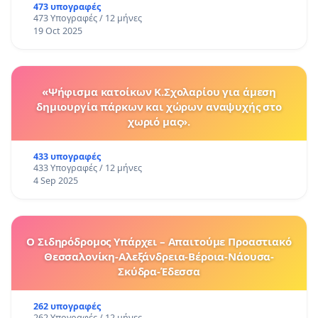
473 υπογραφές
473 Υπογραφές / 12 μήνες
19 Oct 2025
«Ψήφισμα κατοίκων Κ.Σχολαρίου για άμεση
δημιουργία πάρκων και χώρων αναψυχής στο
χωριό μας».
433 υπογραφές
433 Υπογραφές / 12 μήνες
4 Sep 2025
Ο Σιδηρόδρομος Υπάρχει – Απαιτούμε Προαστιακό
Θεσσαλονίκη-Αλεξάνδρεια-Βέροια-Νάουσα-
Σκύδρα-Έδεσσα
262 υπογραφές
262 Υπογραφές / 12 μήνες