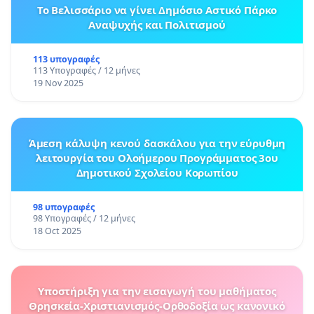
Το Βελισσάριο να γίνει Δημόσιο Αστικό Πάρκο
Αναψυχής και Πολιτισμού
113 υπογραφές
113 Υπογραφές / 12 μήνες
19 Nov 2025
Άμεση κάλυψη κενού δασκάλου για την εύρυθμη
λειτουργία του Ολοήμερου Προγράμματος 3ου
Δημοτικού Σχολείου Κορωπίου
98 υπογραφές
98 Υπογραφές / 12 μήνες
18 Oct 2025
Υποστήριξη για την εισαγωγή του μαθήματος
Θρησκεία-Χριστιανισμός-Ορθοδοξία ως κανονικό