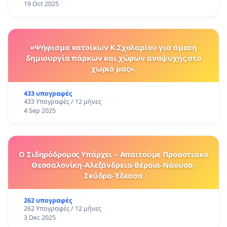
19 Oct 2025
«Ψήφισμα κατοίκων Κ.Σχολαρίου για άμεση
δημιουργία πάρκων και χώρων αναψυχής στο
χωριό μας».
433 υπογραφές
433 Υπογραφές / 12 μήνες
4 Sep 2025
Ο Σιδηρόδρομος Υπάρχει – Απαιτούμε Προαστιακό
Θεσσαλονίκη-Αλεξάνδρεια-Βέροια-Νάουσα-
Σκύδρα-Έδεσσα
262 υπογραφές
262 Υπογραφές / 12 μήνες
3 Dec 2025