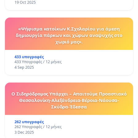
19 Oct 2025
«Ψήφισμα κατοίκων Κ.Σχολαρίου για άμεση
δημιουργία πάρκων και χώρων αναψυχής στο
χωριό μας».
433 υπογραφές
433 Υπογραφές / 12 μήνες
4 Sep 2025
Ο Σιδηρόδρομος Υπάρχει – Απαιτούμε Προαστιακό
Θεσσαλονίκη-Αλεξάνδρεια-Βέροια-Νάουσα-
Σκύδρα-Έδεσσα
262 υπογραφές
262 Υπογραφές / 12 μήνες
3 Dec 2025