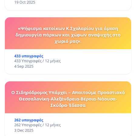
19 Oct 2025
«Ψήφισμα κατοίκων Κ.Σχολαρίου για άμεση
δημιουργία πάρκων και χώρων αναψυχής στο
χωριό μας».
433 υπογραφές
433 Υπογραφές / 12 μήνες
4 Sep 2025
Ο Σιδηρόδρομος Υπάρχει – Απαιτούμε Προαστιακό
Θεσσαλονίκη-Αλεξάνδρεια-Βέροια-Νάουσα-
Σκύδρα-Έδεσσα
262 υπογραφές
262 Υπογραφές / 12 μήνες
3 Dec 2025