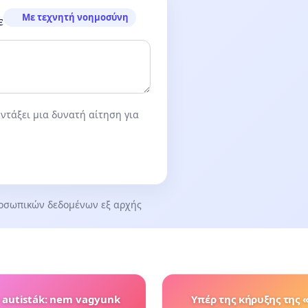
Με τεχνητή νοημοσύνη
ε
ντάξει μια δυνατή αίτηση για
οσωπικών δεδομένων εξ αρχής
t autisták: nem vagyunk
Υπέρ της κήρυξης της 