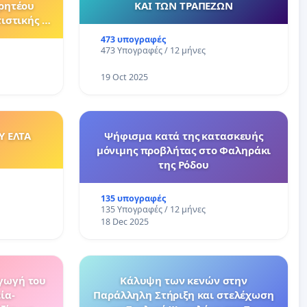
ρητέου
ΚΑΙ ΤΩΝ ΤΡΑΠΕΖΩΝ
ιστικής -
ας
473 υπογραφές
473 Υπογραφές / 12 μήνες
19 Oct 2025
Υ ΕΛΤΑ
Ψήφισμα κατά της κατασκευής
μόνιμης προβλήτας στο Φαληράκι
της Ρόδου
135 υπογραφές
135 Υπογραφές / 12 μήνες
18 Dec 2025
αγωγή του
Κάλυψη των κενών στην
ία-
Παράλληλη Στήριξη και στελέχωση