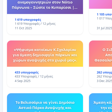
ανεμογεννητριών στον Νότιο
Πάρνωνα – Σώστε το Κυπαρίσσι |||
No Wind Turbines on Mount
1 105 υπ
Parnonas-Save Kiparissi
1 017 Υπο
1 619 υπογραφές
1 619 Υπογραφές / 12 μήνες
11 Oct 2025
31 Jul 202
«Ψήφισμα κατοίκων Κ.Σχολαρίου
Ο Σι
για άμεση δημιουργία πάρκων και
Απα
χώρων αναψυχής στο χωριό μας».
Θεσσαλον
Νάο
433 υπογραφές
262 υπογ
433 Υπογραφές / 12 μήνες
262 Υπογρ
4 Sep 2025
3 Dec 202
Το Βελισσάριο να γίνει Δημόσιο
Άμεση κά
Αστικό Πάρκο Αναψυχής και
την ε