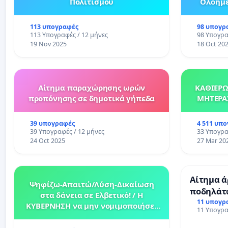
Πολιτισμού
Ολοήμε
Δημοτι
113 υπογραφές
98 υπογρ
113 Υπογραφές / 12 μήνες
98 Υπογρα
19 Nov 2025
18 Oct 20
Αίτημα παραχώρησης ωρών
ΚΑΘΙΕΡΩ
προπόνησης σε δημοτικά γήπεδα
ΜΗΤΕΡΑ
39 υπογραφές
4 511 υπ
39 Υπογραφές / 12 μήνες
33 Υπογρα
24 Oct 2025
27 Mar 20
Αίτημα 
Ψηφίζω-Απαιτώ/Λύση-Δικαίωση
ποδηλάτ
στα δάνεια σε Ελβετικό! / Η
11 υπογρ
ΚΥΒΕΡΝΗΣΗ να μην νομιμοποιήσει
11 Υπογρα
την ΜΕΓΑΛΥΤΕΡΗ ΤΡΑΠΕΖΙΚΗ ΑΠΑΤΗ!