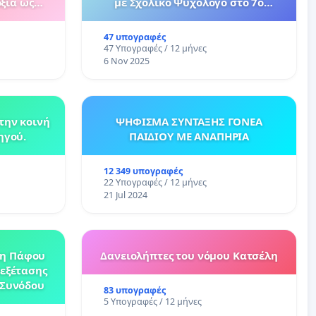
ξία ως
με Σχολικό Ψυχολόγο στο 7ο
ολεία της
Δημοτικό Σχολείο Βύρωνα
47 υπογραφές
47 Υπογραφές / 12 μήνες
6 Nov 2025
την κοινή
ΨΗΦΙΣΜΑ ΣΥΝΤΑΞΗΣ ΓΟΝΕΑ
ηγού.
ΠΑΙΔΙΟΥ ΜΕ ΑΝΑΠΗΡΙΑ
12 349 υπογραφές
22 Υπογραφές / 12 μήνες
21 Jul 2024
τη Πάφου
Δανειολήπτες του νόμου Κατσέλη
νεξέτασης
 Συνόδου
83 υπογραφές
5 Υπογραφές / 12 μήνες