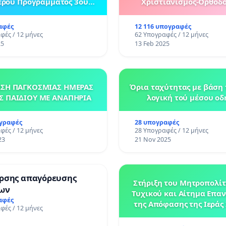
ρου Προγράμματος 3ου
Χριστιανισμός-Ορθοδο
κού Σχολείου Κορωπίου
κανονικό μάθημα στα σχ
Βουλγαρίας.
αφές
12 116 υπογραφές
φές / 12 μήνες
62 Υπογραφές / 12 μήνες
25
13 Feb 2025
ΣΗ ΠΑΓΚΟΣΜΙΑΣ ΗΜΕΡΑΣ
Όρια ταχύτητας με βάση 
Σ ΠΑΙΔΙΟΥ ΜΕ ΑΝΑΠΗΡΙΑ
λογική τού μέσου οδ
ογραφές
28 υπογραφές
φές / 12 μήνες
28 Υπογραφές / 12 μήνες
23
21 Nov 2025
άρσης απαγόρευσης
Στήριξη του Μητροπολί
ων
Τυχικού και Αίτημα Επα
αφές
της Απόφασης της Ιεράς
φές / 12 μήνες