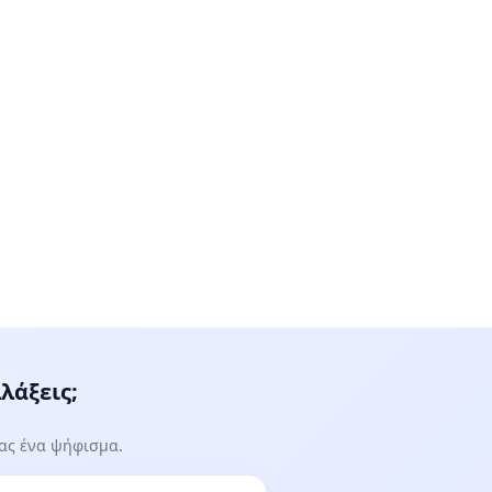
λάξεις;
τας ένα ψήφισμα.