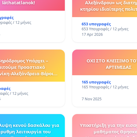
láthatatlanok!
Αλεξάνδρου» ως διατη
κτηρίου ιδιαίτερης πολιτ
ιστορικής σημασί
ογραφές
γραφές / 12 μήνες
653 υπογραφές
653 Υπογραφές / 12 μήνες
5
17 Apr 2026
δηρόδρομος Υπάρχει –
ΟΧΙ ΣΤΟ ΚΛΕΙΣΙΜΟ ΤΟ
ιτούμε Προαστιακό
ΑΡΤΕΜΙΔΑΣ
ίκη-Αλεξάνδρεια-Βέροια-
υσα-Σκύδρα-Έδεσσα
165 υπογραφές
165 Υπογραφές / 12 μήνες
ραφές
αφές / 12 μήνες
5
7 Nov 2025
λυψη κενού δασκάλου για
Υποστήριξη για την εισ
ύρυθμη λειτουργία του
μαθήματος Θρησκε