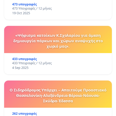
473 υπογραφές
473 Υπογραφές / 12 μήνες
19 Oct 2025
«Ψήφισμα κατοίκων Κ.Σχολαρίου για άμεση
δημιουργία πάρκων και χώρων αναψυχής στο
χωριό μας».
433 υπογραφές
433 Υπογραφές / 12 μήνες
4 Sep 2025
Ο Σιδηρόδρομος Υπάρχει – Απαιτούμε Προαστιακό
Θεσσαλονίκη-Αλεξάνδρεια-Βέροια-Νάουσα-
Σκύδρα-Έδεσσα
262 υπογραφές