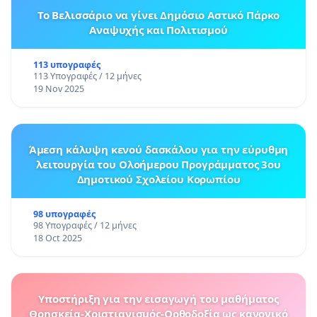
Το Βελισσάριο να γίνει Δημόσιο Αστικό Πάρκο
Αναψυχής και Πολιτισμού
113 υπογραφές
113 Υπογραφές / 12 μήνες
19 Nov 2025
Άμεση κάλυψη κενού δασκάλου για την εύρυθμη
λειτουργία του Ολοήμερου Προγράμματος 3ου
Δημοτικού Σχολείου Κορωπίου
98 υπογραφές
98 Υπογραφές / 12 μήνες
18 Oct 2025
Υποστήριξη για την εισαγωγή του μαθήματος
Θρησκεία-Χριστιανισμός-Ορθοδοξία ως κανονικό