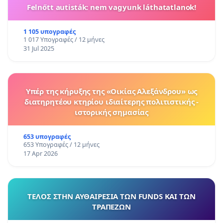
Felnőtt autisták: nem vagyunk láthatatlanok!
1 105 υπογραφές
1 017 Υπογραφές / 12 μήνες
31 Jul 2025
Υπέρ της κήρυξης της «Οικίας Αλεξάνδρου» ως
διατηρητέου κτηρίου ιδιαίτερης πολιτιστικής -
ιστορικής σημασίας
653 υπογραφές
653 Υπογραφές / 12 μήνες
17 Apr 2026
ΤΕΛΟΣ ΣΤΗΝ ΑΥΘΑΙΡΕΣΙΑ ΤΩΝ FUNDS ΚΑΙ ΤΩΝ
ΤΡΑΠΕΖΩΝ