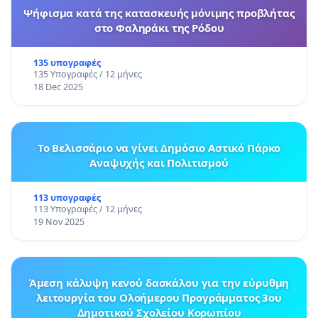
Ψήφισμα κατά της κατασκευής μόνιμης προβλήτας
στο Φαληράκι της Ρόδου
135 υπογραφές
135 Υπογραφές / 12 μήνες
18 Dec 2025
Το Βελισσάριο να γίνει Δημόσιο Αστικό Πάρκο
Αναψυχής και Πολιτισμού
113 υπογραφές
113 Υπογραφές / 12 μήνες
19 Nov 2025
Άμεση κάλυψη κενού δασκάλου για την εύρυθμη
λειτουργία του Ολοήμερου Προγράμματος 3ου
Δημοτικού Σχολείου Κορωπίου