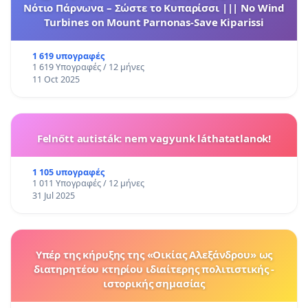
Νότιο Πάρνωνα – Σώστε το Κυπαρίσσι ||| No Wind
Turbines on Mount Parnonas-Save Kiparissi
1 619 υπογραφές
1 619 Υπογραφές / 12 μήνες
11 Oct 2025
Felnőtt autisták: nem vagyunk láthatatlanok!
1 105 υπογραφές
1 011 Υπογραφές / 12 μήνες
31 Jul 2025
Υπέρ της κήρυξης της «Οικίας Αλεξάνδρου» ως
διατηρητέου κτηρίου ιδιαίτερης πολιτιστικής -
ιστορικής σημασίας