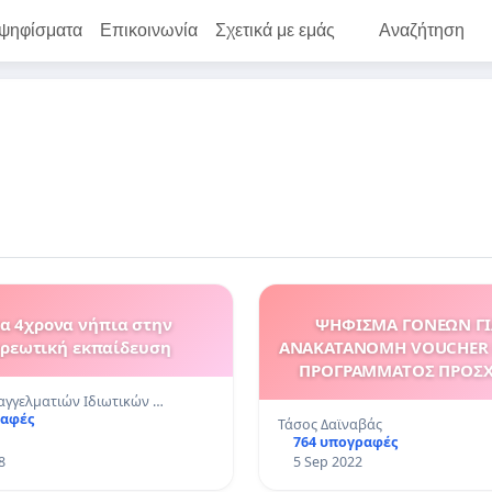
 ψηφίσματα
Επικοινωνία
Σχετικά με εμάς
Αναζήτηση
τα 4χρονα νήπια στην
ΨΗΦΙΣΜΑ ΓΟΝΕΩΝ ΓΙ
ρεωτική εκπαίδευση
ΑΝΑΚΑΤΑΝΟΜΗ VOUCHER 
ΠΡΟΓΡΑΜΜΑΤΟΣ ΠΡΟΣ
ΑΓΩΓΗΣ ΚΑΙ ΔΗΜΙΟΥΡ
αγγελματιών Ιδιωτικών …
ΑΠΑΣΧΟΛΗΣΗΣ ΠΑΙΔΙΩΝ 
ραφές
Τάσος Δαϊναβάς
2022 – 2023
764 υπογραφές
8
5 Sep 2022