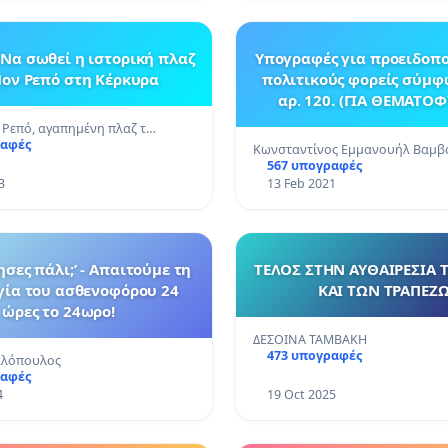
Να σωθεί η ιστορική πλαζ
Υπογραφές για προειδοπ
ον Ρεπό στη Κέρκυρα
πολιτικούς φορείς σύμφ
αρ. 120. (ΓΙΑ ΘΕΜΑΤΟ
ΜΟΝΟ)
Ρεπό, αγαπημένη πλαζ τ…
ραφές
Κωνσταντίνος Εμμανουήλ Βαμ
567 υπογραφές
3
13 Feb 2021
ησες πάλι;’ - Απαιτούμε τη
ΤΕΛΟΣ ΣΤΗΝ ΑΥΘΑΙΡΕΣΙΑ 
γία του ασθενοφόρου 24
ΚΑΙ ΤΩΝ ΤΡΑΠΕΖ
ώρες το 24ωρο!
ΔΕΣΟΙΝΑ ΤΑΜΒΑΚΗ
473 υπογραφές
αλόπουλος
ραφές
4
19 Oct 2025