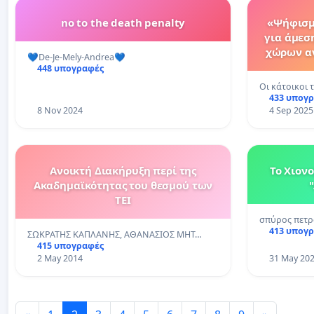
no to the death penalty
«Ψήφισμ
για άμεσ
χώρων αν
💙De-Je-Mely-Andrea💙
448 υπογραφές
Οι κάτοικοι 
433 υπογ
8 Nov 2024
4 Sep 2025
Ανοικτή Διακήρυξη περί της
Το Χιον
Ακαδημαϊκότητας του θεσμού των
ΤΕΙ
σπύρος πετρ
413 υπογ
ΣΩΚΡΑΤΗΣ ΚΑΠΛΑΝΗΣ, ΑΘΑΝΑΣΙΟΣ ΜΗΤ…
415 υπογραφές
2 May 2014
31 May 20