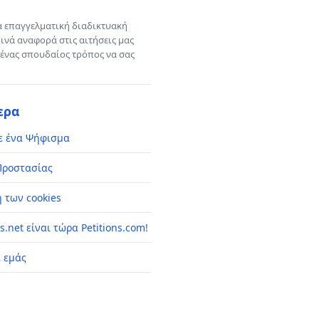
α επαγγελματική διαδικτυακή
ινά αναφορά στις αιτήσεις μας
 ένας σπουδαίος τρόπος να σας
ερα
ε ένα Ψήφισμα
Προστασίας
η των cookies
ns.net είναι τώρα Petitions.com!
ε εμάς