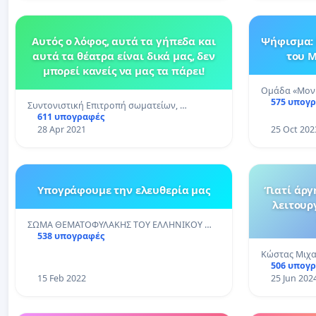
Αυτός ο λόφος, αυτά τα γήπεδα και
Ψήφισμα: 
αυτά τα θέατρα είναι δικά μας, δεν
του Μ
μπορεί κανείς να μας τα πάρει!
Ομάδα «Μον 
575 υπογ
Συντονιστική Επιτροπή σωματείων, …
611 υπογραφές
28 Apr 2021
25 Oct 202
Υπογράφουμε την ελευθερία μας
‘Γιατί άργ
λειτουρ
ΣΩΜΑ ΘΕΜΑΤΟΦΥΛΑΚΗΣ ΤΟΥ ΕΛΛΗΝΙΚΟΥ …
538 υπογραφές
Κώστας Μιχ
506 υπογ
15 Feb 2022
25 Jun 202