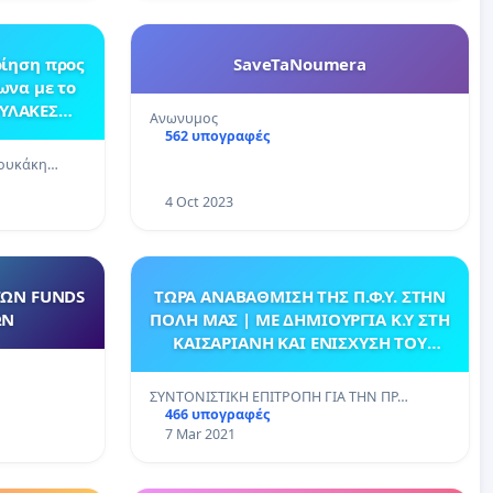
οίηση προς
SaveTaNoumera
ωνα με το
ΦΥΛΑΚΕΣ
Ανωνυμος
562 υπογραφές
βουκάκη…
4 Oct 2023
ΤΩΝ FUNDS
ΤΩΡΑ ΑΝΑΒΑΘΜΙΣΗ ΤΗΣ Π.Φ.Υ. ΣΤΗΝ
ΩΝ
ΠΟΛΗ ΜΑΣ | ΜΕ ΔΗΜΙΟΥΡΓΙΑ Κ.Υ ΣΤΗ
ΚΑΙΣΑΡΙΑΝΗ ΚΑΙ ΕΝΙΣΧΥΣΗ ΤΟΥ
ΕΦΚΑ ΠΑΓΚΡΑΤΙΟΥ
ΣΥΝΤΟΝΙΣΤΙΚΗ ΕΠΙΤΡΟΠΗ ΓΙΑ ΤΗΝ ΠΡ…
466 υπογραφές
7 Mar 2021