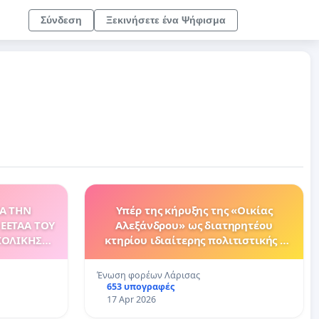
Σύνδεση
Ξεκινήσετε ένα Ψήφισμα
Α ΤΗΝ
Υπέρ της κήρυξης της «Οικίας
EETAA ΤΟΥ
Αλεξάνδρου» ως διατηρητέου
ΧΟΛΙΚΗΣ
κτηρίου ιδιαίτερης πολιτιστικής -
ΓΙΚΗΣ
ιστορικής σημασίας
ΠΕΡΙΟΔΟΥ
Ένωση φορέων Λάρισας
653 υπογραφές
17 Apr 2026