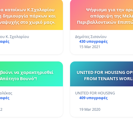
α κατοίκων Κ.Σχολαρίου
Ψήφισμα για την ορι
η δημιουργία πάρκων και
απόρριψη της Μελ
αψυχής στο χωριό μας».
Περιβαλλοντικών Επιπτώσε
εναντίωσης στην κατασκευή του
υδροηλεκτρικού έργου σ
του Κ. Σχολαρίου
Δημότες Σισανίου
Βοΐου Κοζάνης
ραφές
430 υπογραφές
15 Mar 2021
οβούνι να χαρακτηρισθεί
UNITED FOR HOUSING OP
"Απάτητο Βουνό"!
FROM TENANTS WORL
ολέκας
UNITED FOR HOUSING
ραφές
409 υπογραφές
22
19 Mar 2020